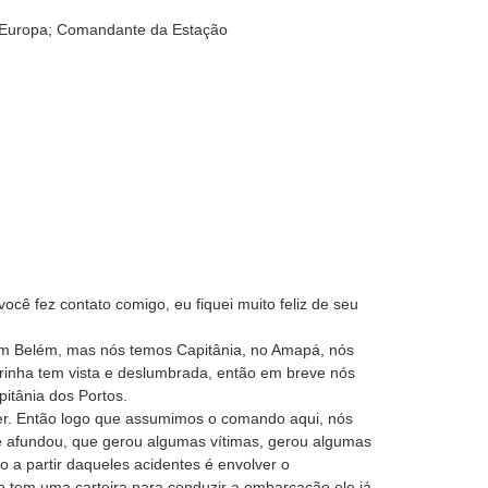
a Europa; Comandante da Estação
cê fez contato comigo, eu fiquei muito feliz de seu
 em Belém, mas nós temos Capitânia, no Amapá, nós
rinha tem vista e deslumbrada, então em breve nós
itânia dos Portos.
cer. Então logo que assumimos o comando aqui, nós
 afundou, que gerou algumas vítimas, gerou algumas
 a partir daqueles acidentes é envolver o
tem uma carteira para conduzir a embarcação ele já