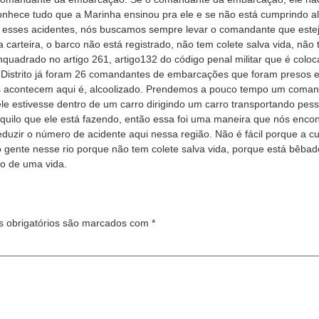
conhece tudo que a Marinha ensinou pra ele e se não está cumprindo 
esses acidentes, nós buscamos sempre levar o comandante que estej
arteira, o barco não está registrado, não tem colete salva vida, não 
 enquadrado no artigo 261, artigo132 do código penal militar que é co
o Distrito já foram 26 comandantes de embarcações que foram presos 
es acontecem aqui é, alcoolizado. Prendemos a pouco tempo um coman
e estivesse dentro de um carro dirigindo um carro transportando pess
quilo que ele está fazendo, então essa foi uma maneira que nós enco
uzir o número de acidente aqui nessa região. Não é fácil porque a cul
 gente nesse rio porque não tem colete salva vida, porque está bêba
ço de uma vida.
 obrigatórios são marcados com
*