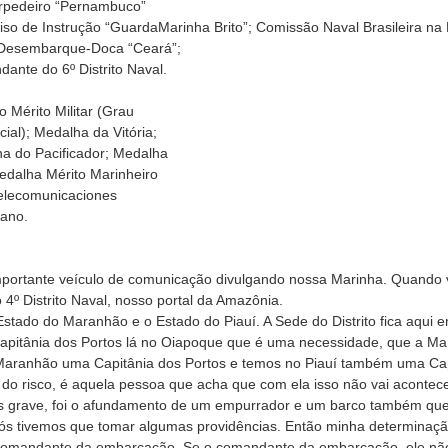
torpedeiro “Pernambuco”
o de Instrução “GuardaMarinha Brito”; Comissão Naval Brasileira n
 Desembarque-Doca “Ceará”;
dante do 6º Distrito Naval.
Mérito Militar (Grau
al); Medalha da Vitória;
ha do Pacificador; Medalha
dalha Mérito Marinheiro
elecomunicaciones
iano.
importante veículo de comunicação divulgando nossa Marinha. Quando vo
º Distrito Naval, nosso portal da Amazônia.
stado do Maranhão e o Estado do Piauí. A Sede do Distrito fica aqui
apitânia dos Portos lá no Oiapoque que é uma necessidade, que a Ma
 Maranhão uma Capitânia dos Portos e temos no Piauí também uma Cap
do risco, é aquela pessoa que acha que com ela isso não vai aconte
s grave, foi o afundamento de um empurrador e um barco também que
ós tivemos que tomar algumas providências. Então minha determinação
 comandante da embarcação. Se o comandante da embarcação, ele não 