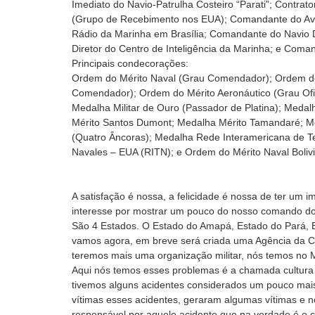
Imediato do Navio-Patrulha Costeiro “Parati”; Contra
(Grupo de Recebimento nos EUA); Comandante do Avis
Rádio da Marinha em Brasília; Comandante do Navio
Diretor do Centro de Inteligência da Marinha; e Coman
Principais condecorações:
Ordem do Mérito Naval (Grau Comendador); Ordem do 
Comendador); Ordem do Mérito Aeronáutico (Grau Ofici
Medalha Militar de Ouro (Passador de Platina); Medal
Mérito Santos Dumont; Medalha Mérito Tamandaré; Me
(Quatro Âncoras); Medalha Rede Interamericana de T
Navales – EUA (RITN); e Ordem do Mérito Naval Boliv
A satisfação é nossa, a felicidade é nossa de ter um 
interesse por mostrar um pouco do nosso comando do 4
São 4 Estados. O Estado do Amapá, Estado do Pará, E
vamos agora, em breve será criada uma Agência da C
teremos mais uma organização militar, nós temos no
Aqui nós temos esses problemas é a chamada cultura 
tivemos alguns acidentes considerados um pouco mai
vítimas esses acidentes, geraram algumas vítimas e n
responsável por aquele acidente que na verdade é o