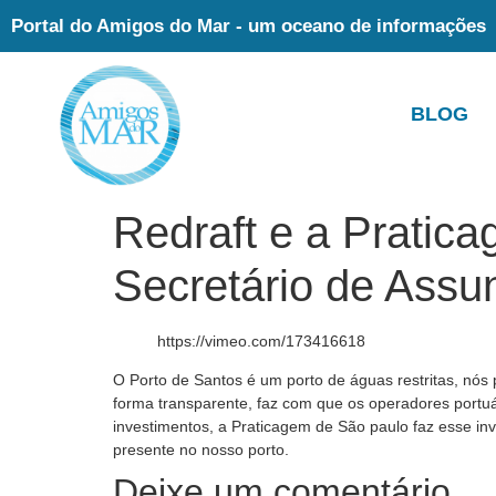
Portal do Amigos do Mar - um oceano de informações
BLOG
Redraft e a Pratic
Secretário de Assu
https://vimeo.com/173416618
O Porto de Santos é um porto de águas restritas, nós
forma transparente, faz com que os operadores portu
investimentos, a Praticagem de São paulo faz esse i
presente no nosso porto.
Deixe um comentário