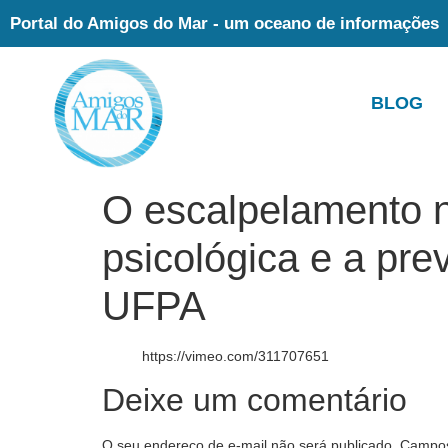
Portal do Amigos do Mar - um oceano de informações
BLOG
O escalpelamento n
psicológica e a pr
UFPA
https://vimeo.com/311707651
Deixe um comentário
O seu endereço de e-mail não será publicado.
Campos