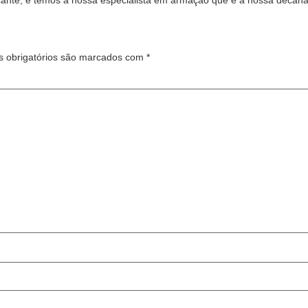
cante, e temos a nossa especialista em armação que é a nossa decana,
 obrigatórios são marcados com
*