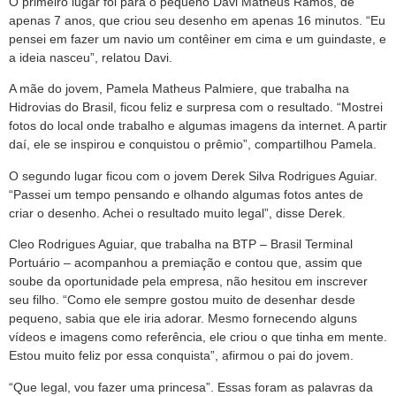
O primeiro lugar foi para o pequeno Davi Matheus Ramos, de
apenas 7 anos, que criou seu desenho em apenas 16 minutos. “Eu
pensei em fazer um navio um contêiner em cima e um guindaste, e
a ideia nasceu”, relatou Davi.
A mãe do jovem, Pamela Matheus Palmiere, que trabalha na
Hidrovias do Brasil, ficou feliz e surpresa com o resultado. “Mostrei
fotos do local onde trabalho e algumas imagens da internet. A partir
daí, ele se inspirou e conquistou o prêmio”, compartilhou Pamela.
O segundo lugar ficou com o jovem Derek Silva Rodrigues Aguiar.
“Passei um tempo pensando e olhando algumas fotos antes de
criar o desenho. Achei o resultado muito legal”, disse Derek.
Cleo Rodrigues Aguiar, que trabalha na BTP – Brasil Terminal
Portuário – acompanhou a premiação e contou que, assim que
soube da oportunidade pela empresa, não hesitou em inscrever
seu filho. “Como ele sempre gostou muito de desenhar desde
pequeno, sabia que ele iria adorar. Mesmo fornecendo alguns
vídeos e imagens como referência, ele criou o que tinha em mente.
Estou muito feliz por essa conquista”, afirmou o pai do jovem.
“Que legal, vou fazer uma princesa”. Essas foram as palavras da