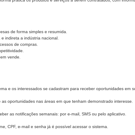
 forma prática os produtos e serviços a serem contratados, com infor
esas de forma simples e resumida.
 indireta a indústria nacional.
rocessos de compras.
etitividade.
quem vende.
ma e os interessados se cadastram para receber oportunidades em su
re as oportunidades nas áreas em que tenham demonstrado interesse.
er as notificações semanais: por e-mail, SMS ou pelo aplicativo.
, CPF, e-mail e senha já é possível acessar o sistema.