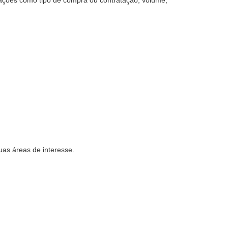
mações como tipo de compra ou contratação, volume,
as áreas de interesse.