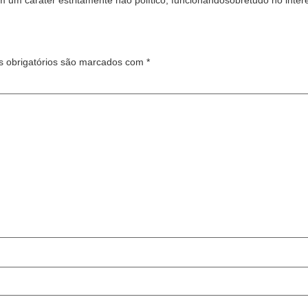
m um caráter estritamente não político, funcionandosobretudo no inte
 obrigatórios são marcados com
*