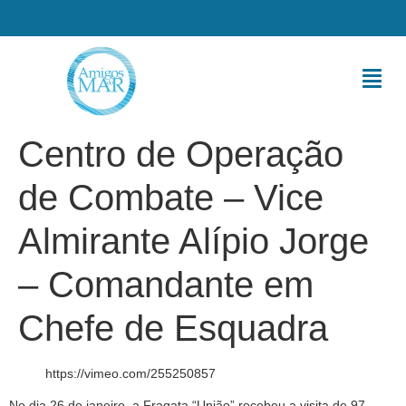
Centro de Operação
de Combate – Vice
Almirante Alípio Jorge
– Comandante em
Chefe de Esquadra
https://vimeo.com/255250857
No dia 26 de janeiro, a Fragata “União” recebeu a visita de 97