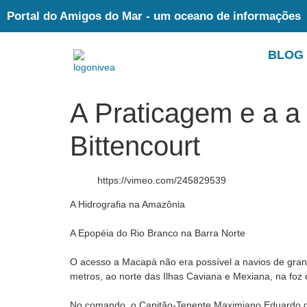
Portal do Amigos do Mar - um oceano de informações
BLOG
A Praticagem e a a
Bittencourt
https://vimeo.com/245829539
A Hidrografia na Amazônia
A Epopéia do Rio Branco na Barra Norte
O acesso a Macapá não era possível a navios de grand
metros, ao norte das Ilhas Caviana e Mexiana, na foz
No comando, o Capitão-Tenente Maximiano Eduardo da