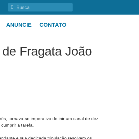
ANUNCIE
CONTATO
 de Fragata João
ês, tornava-se imperativo definir um canal de dez
cumprir a tarefa.
dante e sua dedicada tripulação resolvem os