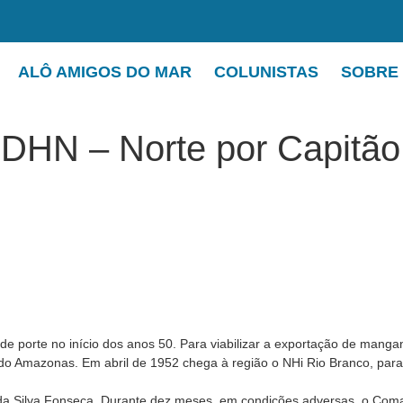
ALÔ AMIGOS DO MAR
COLUNISTAS
SOBRE
 DHN – Norte por Capitão
e porte no início dos anos 50. Para viabilizar a exportação de mangan
 do Amazonas. Em abril de 1952 chega à região o NHi Rio Branco, para 
 Silva Fonseca. Durante dez meses, em condições adversas, o Coman