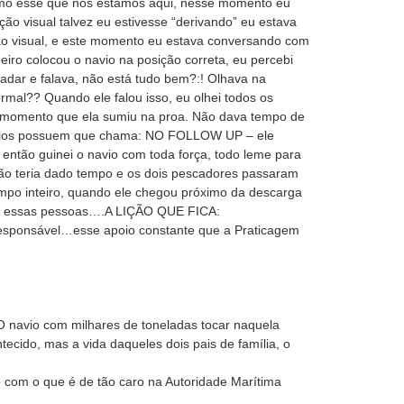
 como esse que nós estamos aqui, nesse momento eu
ão visual talvez eu estivesse “derivando” eu estava
ão visual, e este momento eu estava conversando com
eiro colocou o navio na posição correta, eu percebi
adar e falava, não está tudo bem?:! Olhava na
rmal?? Quando ele falou isso, eu olhei todos os
to momento que ela sumiu na proa. Não dava tempo de
 navios possuem que chama: NO FOLLOW UP – ele
 então guinei o navio com toda força, todo leme para
 não teria dado tempo e os dois pescadores passaram
mpo inteiro, quando ele chegou próximo da descarga
lvar essas pessoas….A LIÇÃO QUE FICA:
 responsável…esse apoio constante que a Praticagem
 navio com milhares de toneladas tocar naquela
tecido, mas a vida daqueles dois pais de família, o
 com o que é de tão caro na Autoridade Marítima