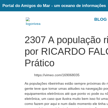
Portal do Amigos do Mar - um oceano de informações
BLOG
2307 A população r
por RICARDO FALC
Prático
https://vimeo.com/169068035
As populações ribeirinhas estão sempre próximas do n
gente teve que tomar umas atitudes na navegação por
equipamentos eletrônicos até que ponto vc pode ou nã
eletrônica, um caso que ilustra muito bem isso foi u
como fazem por aqui e num dado momento ele tinha um