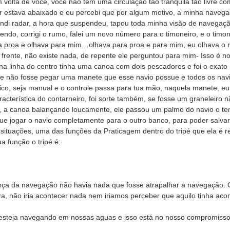
 volta de você, você não tem uma circulação tão tranquila tão livre
r estava abaixado e eu percebi que por algum motivo, a minha navegaç
endi radar, a hora que suspendeu, tapou toda minha visão de navegaç
ndo, corrigi o rumo, falei um novo número para o timoneiro, e o timon
a proa e olhava para mim…olhava para proa e para mim, eu olhava o r
frente, não existe nada, de repente ele perguntou para mim- Isso é no
e na linha do centro tinha uma canoa com dois pescadores e foi o exa
 que não fosse pegar uma manete que esse navio possue e todos os
ico, seja manual e o controle passa para tua mão, naquela manete, eu
racterística do contarneiro, foi sorte também, se fosse um graneleiro
, a canoa balançando loucamente, ele passou um palmo do navio o te
 que jogar o navio completamente para o outro banco, para poder sa
situações, uma das funções da Praticagem dentro do tripé que ela é
a função o tripé é:
ça da navegação não havia nada que fosse atrapalhar a navegação. O
ra, não iria acontecer nada nem iriamos perceber que aquilo tinha acon
 esteja navegando em nossas aguas e isso está no nosso compromisso