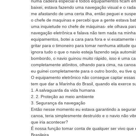
numa cadeira especial e todos equipamentos ficam em
baixei, estava fazendo uma navegação visual e o rada
me afastando de uma certa ilha, então peguei e susp
o chefe de maquinas e percebi que a gente estava bate
uma inquietude no chefe de máquinas- ele olhava par
navegação eletrônica e falava não tem nada na minha 
equipamentos, botei a cara para fora e vi exatament
gritar para o timoneiro para tomar nenhuma atitude
ignora tudo o que o navio esteja fazendo seja automát
bombordo, o navio guinou muito rápido, isso é uma ca
completamente atônitos, olhando para cima, na canoa
eu guinei completamente para o outro bordo, eu tive
O equipamento eletrônico não consegue captar essas 
tem que dar a Marinha do Brasil, quando ela exerce su
1. A salvaguarda da vida humana
2. 2. Proteção ao meio ambiente
3. Segurança da navegação
Então nesse momento eu estava garantindo a seguran
canoa, teria simplesmente destruído e o navio não vib
que iria acontecer?
É nossa função tomar conta de qualquer ser vivo que
Brasileira