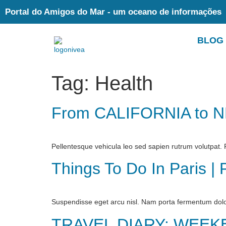
Portal do Amigos do Mar - um oceano de informações
BLOG
Tag:
Health
From CALIFORNIA to N
Pellentesque vehicula leo sed sapien rutrum volutpat. Pra
Things To Do In Paris | 
Suspendisse eget arcu nisl. Nam porta fermentum dol
TRAVEL DIARY: WEEK