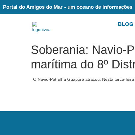
Portal do Amigos do Mar - um oceano de informações
BLOG
Soberania: Navio-Pa
marítima do 8º Distr
O Navio-Patrulha Guaporé atracou, Nesta terça-feir