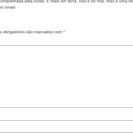
acompanhada pela mídia. É mais em terra, não é no mar, mas é uma m
o Israel
 obrigatórios são marcados com
*