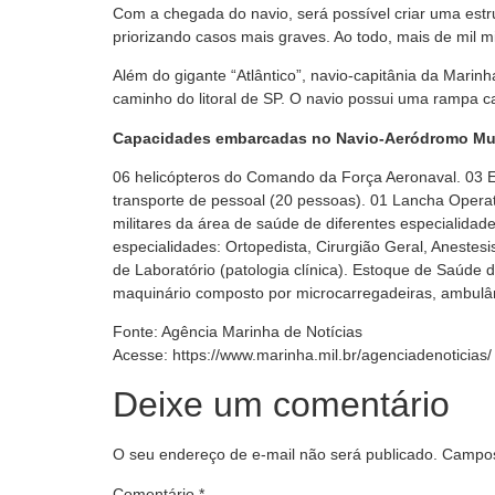
Com a chegada do navio, será possível criar uma estr
priorizando casos mais graves. Ao todo, mais de mil m
Além do gigante “Atlântico”, navio-capitânia da Mar
caminho do litoral de SP. O navio possui uma rampa c
Capacidades embarcadas no Navio-Aeródromo Mult
06 helicópteros do Comando da Força Aeronaval.
03 
transporte de pessoal (20 pessoas).
01 Lancha Operativ
militares da área de saúde de diferentes especialidades, 
especialidades: Ortopedista, Cirurgião Geral, Anestesi
de Laboratório (patologia clínica).​​
Estoque de Saúde de
maquinário composto por microcarregadeiras, ambulân
Fonte: Agência Marinha de Notícias
Acesse: https://www.marinha.mil.br/agenciadenoticias/
Deixe um comentário
O seu endereço de e-mail não será publicado.
Campos
Comentário
*