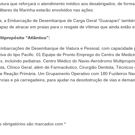
utura que reforçará o atendimento médico aos desabrigados, de forma 
ilitares da Marinha estarão envolvidos nas ações.
inha, a Embarcação de Desembarque de Carga Geral “Guarapari” também
apaz de atracar em praias para o resgate de vítimas que ainda estão e
ipropósito “Atlântico”:
Embarcações de Desembarque de Viatura e Pessoal, com capacidade 
a do tipo Pacific.​
01 Equipe de Pronto Emprego do Centro de Medici
incluindo pediatras.​​​
Centro Médico do Navio-Aeródromo Multipropósi
sta, Clínico Geral, além de Farmacêutico, Cirurgião Dentista, Técnicos
 Reação Primária.​​
Um Grupamento Operativo com 180 Fuzileiros Nava
cias e pá carregadeira, para ajudar na desobstrução de vias e demai
 obrigatórios são marcados com
*