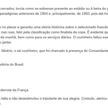
rrados, torcia como se estivesse presente ao estádio ou à beira do 
 paradigmas anteriores de 1954 e, principalmente, de 1950, pois até ho
o no placar e garantiu uma vitória histórica sobre o selecionado fran
 nas ruas, feliz pela classificação como finalista da copa. É evidente 
da manhã, bem como para os serviços diários. O cozinheiro faltou exat
 jantar.
Silvério, o tal cozinheiro, que foi chamado à presença do Comandante.
tória do Brasil.
derrota da França.
alta e não desestimulou o tripulante de sua alegria. Contudo, alerto
.