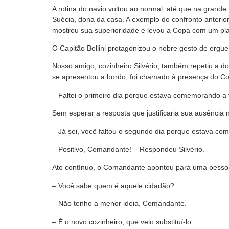
A rotina do navio voltou ao normal, até que na grande
Suécia, dona da casa. A exemplo do confronto anterio
mostrou sua superioridade e levou a Copa com um plac
O Capitão Bellini protagonizou o nobre gesto de erguer
Nosso amigo, cozinheiro Silvério, também repetiu a do
se apresentou a bordo, foi chamado à presença do C
– Faltei o primeiro dia porque estava comemorando a vi
Sem esperar a resposta que justificaria sua ausência
– Já sei, você faltou o segundo dia porque estava co
– Positivo, Comandante! – Respondeu Silvério.
Ato contínuo, o Comandante apontou para uma pessoa 
– Você sabe quem é aquele cidadão?
– Não tenho a menor ideia, Comandante.
– É o novo cozinheiro, que veio substituí-lo.