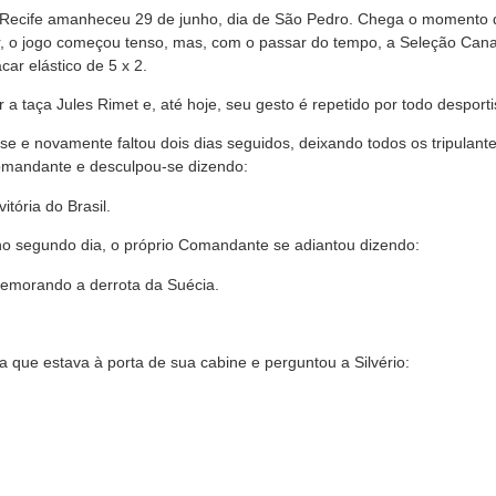
 Recife amanheceu 29 de junho, dia de São Pedro. Chega o momento da g
r, o jogo começou tenso, mas, com o passar do tempo, a Seleção Canar
ar elástico de 5 x 2.
 a taça Jules Rimet e, até hoje, seu gesto é repetido por todo desporti
se e novamente faltou dois dias seguidos, deixando todos os tripulan
omandante e desculpou-se dizendo:
tória do Brasil.
 no segundo dia, o próprio Comandante se adiantou dizendo:
memorando a derrota da Suécia.
que estava à porta de sua cabine e perguntou a Silvério: