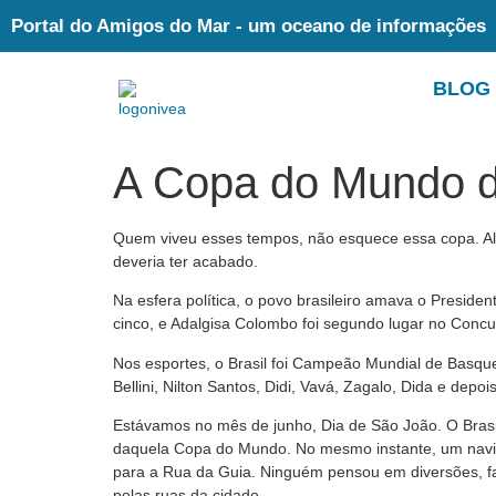
Portal do Amigos do Mar - um oceano de informações
BLOG
A Copa do Mundo 
Quem viveu esses tempos, não esquece essa copa. Aliá
deveria ter acabado.
Na esfera política, o povo brasileiro amava o Preside
cinco, e Adalgisa Colombo foi segundo lugar no Concu
Nos esportes, o Brasil foi Campeão Mundial de Basque
Bellini, Nilton Santos, Didi, Vavá, Zagalo, Dida e de
Estávamos no mês de junho, Dia de São João. O Brasil 
daquela Copa do Mundo. No mesmo instante, um navio 
para a Rua da Guia. Ninguém pensou em diversões, farr
pelas ruas da cidade.