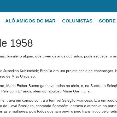
ALÔ AMIGOS DO MAR
COLUNISTAS
SOBRE
de 1958
s, brasileiro algum, que viveu os anos dourados, pode esquecer o an
nte Juscelino Kubitschek; Brasília era um projeto cheio de esperanças
rso de Miss Universo.
te, Maria Esther Bueno ganhava todas no tênis, e, na Suécia, a Seleç
pois Pelé com 17 anos, além do fabuloso Mané Garrincha.
entrava em campo contra a temível Seleção Francesa. Era um jogo de se
do Lloyd Brasileiro, chamado Santarém, entrava e atracava no porto
as e mulheres, pois todos queriam ouvir o jogo transmitido pelo rádi