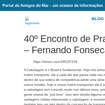
Portal do Amigos do Mar - um oceano de informações
BLOG
40º Encontro de Pr
– Fernando Fonsec
https://vimeo.com/195107229
A Cabotagem e o Brasil é fundamental. Hoje nós temo
matriz transporte, ela a cada dia que passa cada vez
dentro de sua esfera de competência adote uma sér
outros modais, hoje a nossa matriz transportes ela é
a cabotagem tem crescido muito nos últimos anos, pri
gente chama de “just time”. Isso sem dúvida alguma ve
vantagens nítidas relacionado a cabotagem, é econom
também tem um viés dentro da concepção de transport