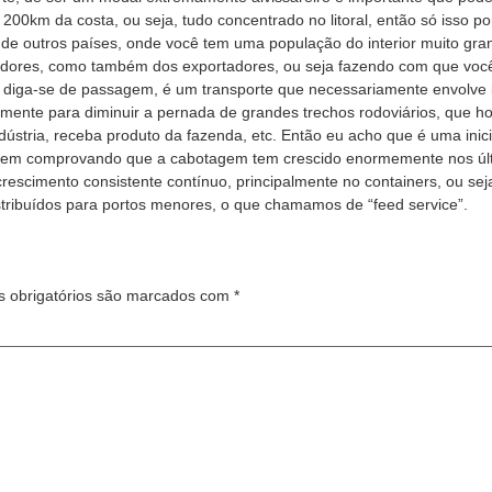
200km da costa, ou seja, tudo concentrado no litoral, então só isso po
 de outros países, onde você tem uma população do interior muito gran
midores, como também dos exportadores, ou seja fazendo com que vo
iga-se de passagem, é um transporte que necessariamente envolve in
smente para diminuir a pernada de grandes trechos rodoviários, que h
indústria, receba produto da fazenda, etc. Então eu acho que é uma in
vem comprovando que a cabotagem tem crescido enormemente nos últim
crescimento consistente contínuo, principalmente no containers, ou
distribuídos para portos menores, o que chamamos de “feed service”.
 obrigatórios são marcados com
*