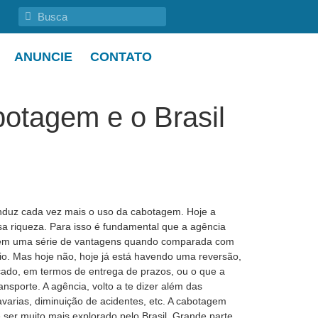
ANUNCIE
CONTATO
botagem e o Brasil
induz cada vez mais o uso da cabotagem. Hoje a
sa riqueza. Para isso é fundamental que a agência
 tem uma série de vantagens quando comparada com
io. Mas hoje não, hoje já está havendo uma reversão,
cado, em termos de entrega de prazos, ou o que a
nsporte. A agência, volto a te dizer além das
arias, diminuição de acidentes, etc. A cabotagem
ser muito mais explorado pelo Brasil. Grande parte