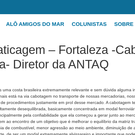
ALÔ AMIGOS DO MAR
COLUNISTAS
SOBRE
aticagem – Fortaleza -Ca
a- Diretor da ANTAQ
s uma costa brasileira extremamente relevante e sem dúvida alguma 
 mais está na via cabotagem no transporte de nossas mercadorias, nos
ie de procedimentos justamente em prol desse mercado. A cabotagem
 altamente desequilibrada, basicamente concentrada em modal ferroviár
ncipalmente pela confiabilidade que ela começou a gerar junto ao mer
m ao encontro de um objetivo que é melhorar o equilíbrio da matriz tra
ia de combustível, menor agressão ao meio ambiente, diminuição de av
e, de ser um modal extremamente alvissareiro e importante que pode 